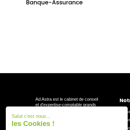
Banque-Assurance
BUSINESS CASE
Grand Compte international dans l
distribution de vaccins
Ad Astra est le cabinet de conseil
Not
et d’expertise-comptable grands
comptes du groupe In Extenso.
In Ex
Nous accompagnons les grandes
In Ex
entreprises, structures cotées et
ETI, sur des problématiques
In Ex