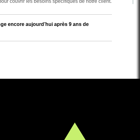
ur couvrir les besoins spécifiques de notre client.
nge encore aujourd’hui après 9 ans de
e deux grands groupes pharmaceutiques
t la mise en œuvre de services centralisés de
ur 15 pays européens.
tre réseau international
partenaire
, en complément
pour
mettre
en place
une
organisation
 processus cibles et les traiter.
xe
quant à
la diversité de
s
es
intervenants
et de
été couronnée de succès
.