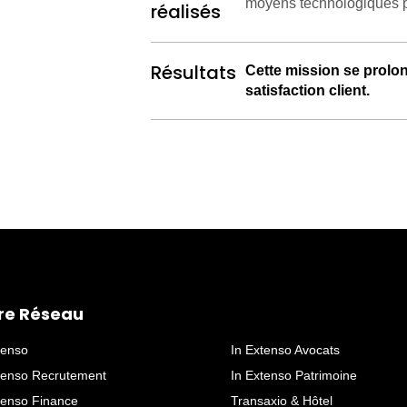
moyens technologiques po
réalisés
Résultats
Cette mission se prolo
satisfaction client.
Contexte
C
réation d’une JV entr
interna
tionaux
nécessitan
comptabilité et de paie
po
Travaux
Nous avons mobilisé no
a
de no
s CSP
en France
,
réalisés
homogène,
structurer l
es
re Réseau
Résultats
Cette mission
,
comple
tenso
In Extenso Avocats
ses règlementations
a 
tenso Recrutement
In Extenso Patrimoine
tenso Finance
Transaxio & Hôtel