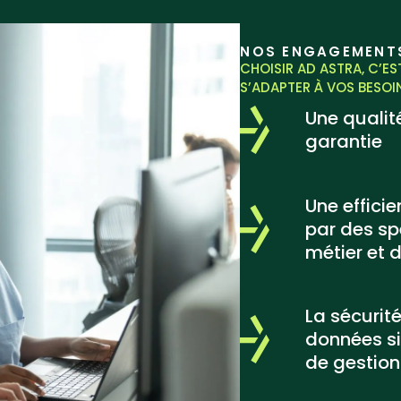
NOS ENGAGEMENT
CHOISIR AD ASTRA, C’E
S’ADAPTER À VOS BESOI
Une qualit
garantie
Une effici
par des sp
métier et 
La sécurité
données si
de gestion