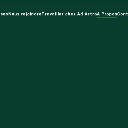
ises
Nous rejoindre
Travailler chez Ad Astra
À Propos
Cont