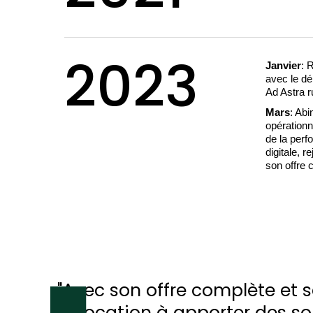
2023
Janvier
: 
avec le d
Ad Astra r
Mars
: Abi
opérationn
de la perf
digitale, r
son offre c
"Avec son offre complète et s
a vocation à apporter des so