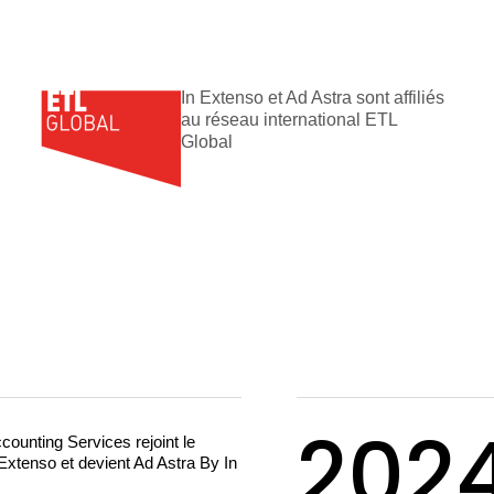
In Extenso et Ad Astra sont affiliés
au réseau international ETL
Global
202
ccounting Services rejoint le
Extenso et devient Ad Astra By In