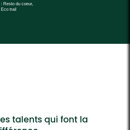
s : Resto du coeur,
Eco trail
es talents qui font la