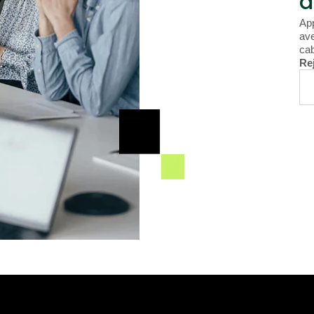
d
App
ave
cab
Re