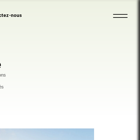
ctez-nous
e
ons
és